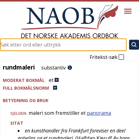
Fritekst-søk
rundmaleri
rundmaleri
substantiv
et
MODERAT BOKMÅL
FULL BOKMÅLSNORM
BETYDNING OG BRUK
maleri som fremstiller et
panorama
SJELDEN
SITAT
en kunsthandler fra Frankfurt foreviser en deel
gobelins og et rundmaleri
(
Halfdan Kjerulf
Av hans