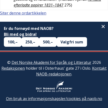
efterladte papirer 1831–1847
275
)
Siter denne ordartikkelen
Er du fornøyd med NAOB?
Bli med og bidra!
100,–
250,–
500,–
Valgfri sum
©
Det Norske Akademi for Språk og Litteratur
2026
Redaksjonen
holder til i Osterhaus' gate 27 i Oslo.
Kontakt
NAOB-redaksjonen
.
Om bruk av informasjonskapsler/cookies på naob.no