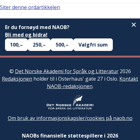
Siter denne ordartikkelen
Er du fornøyd med NAOB?
Bli med og bidra!
100,–
250,–
500,–
Valgfri sum
©
Det Norske Akademi for Språk og Litteratur
2026
Redaksjonen
holder til i Osterhaus' gate 27 i Oslo.
Kontakt
NAOB-redaksjonen
.
Om bruk av informasjonskapsler/cookies på naob.no
NAOBs finansielle støttespillere i 2026