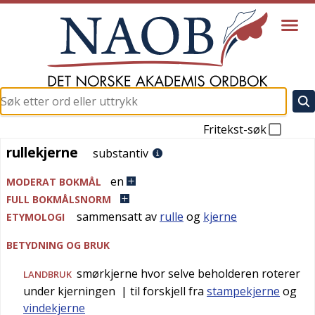
Fritekst-søk
rullekjerne
rullekjerne
substantiv
en
MODERAT BOKMÅL
FULL BOKMÅLSNORM
sammensatt av
rulle
og
kjerne
ETYMOLOGI
BETYDNING OG BRUK
smørkjerne hvor selve beholderen roterer
LANDBRUK
under kjerningen
| til forskjell fra
stampekjerne
og
vindekjerne