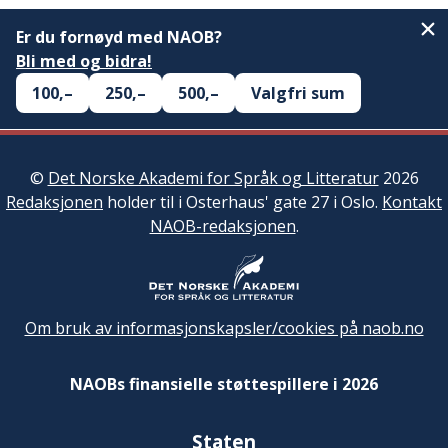
Er du fornøyd med NAOB?
Bli med og bidra!
100,–
250,–
500,–
Valgfri sum
©
Det Norske Akademi for Språk og Litteratur
2026
Redaksjonen
holder til i Osterhaus' gate 27 i Oslo.
Kontakt
NAOB-redaksjonen
.
Om bruk av informasjonskapsler/cookies på naob.no
NAOBs finansielle støttespillere i 2026
Staten