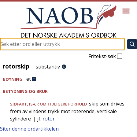
Fritekst-søk
rotorskip
rotorskip
substantiv
et
BØYNING
BETYDNING OG BRUK
skip som drives
SJØFART
, ISÆR OM TIDLIGERE FORHOLD
frem av vindens trykk mot roterende, vertikale
sylindere
| jf.
rotor
Siter denne ordartikkelen