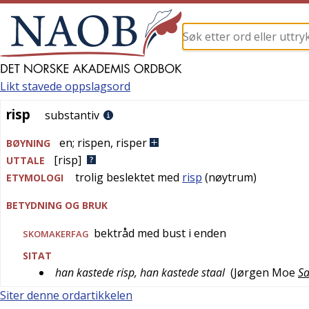
Likt stavede oppslagsord
risp
risp
substantiv
en
;
rispen
,
risper
BØYNING
[risp]
UTTALE
trolig beslektet med
risp
(nøytrum)
ETYMOLOGI
BETYDNING OG BRUK
bektråd med bust i enden
SKOMAKERFAG
SITAT
han kastede risp, han kastede staal
(
Jørgen Moe
Sa
Siter denne ordartikkelen