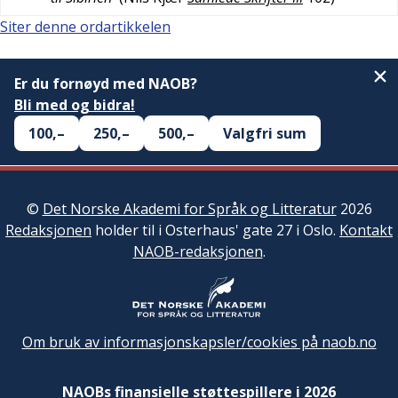
Siter denne ordartikkelen
Er du fornøyd med NAOB?
Bli med og bidra!
100,–
250,–
500,–
Valgfri sum
©
Det Norske Akademi for Språk og Litteratur
2026
Redaksjonen
holder til i Osterhaus' gate 27 i Oslo.
Kontakt
NAOB-redaksjonen
.
Om bruk av informasjonskapsler/cookies på naob.no
NAOBs finansielle støttespillere i 2026