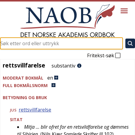
Fritekst-søk
rettsvillfarelse
rettsvillfarelse
substantiv
en
MODERAT BOKMÅL
FULL BOKMÅLSNORM
BETYDNING OG BRUK
rettsvillfarelse
JUS
SITAT
Mitja … blir ofret for en retsvildfarelse og dømmes
til Sibirien
(
Nils Kjær
Samlede Skrifter III
102
)