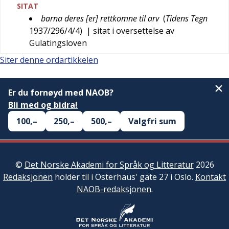
SITAT
barna deres [er] rettkomne til arv
(
Tidens Tegn
1937/296/4/4
)
| sitat i oversettelse av
Gulatingsloven
Siter denne ordartikkelen
Er du fornøyd med NAOB?
Bli med og bidra!
100,–
250,–
500,–
Valgfri sum
©
Det Norske Akademi for Språk og Litteratur
2026
Redaksjonen
holder til i Osterhaus' gate 27 i Oslo.
Kontakt
NAOB-redaksjonen
.