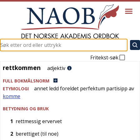
Fritekst-søk
rettkommen
rettkommen
adjektiv
FULL BOKMÅLSNORM
annet ledd
foreldet
perfektum partisipp av
ETYMOLOGI
komme
BETYDNING OG BRUK
1
rettmessig ervervet
2
berettiget (til noe)