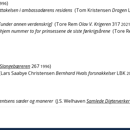
)
996
ttakelsen i ambassadørens residens
(
Tom Kristensen
Dragen
 [under annen verdenskrig]
(
Tore Rem
Olav V. Krigeren
317
202
hjem nummer to for prinsessene de siste førkrigsårene
(
Tore 
Slangebæreren
267
)
1996
(
Lars Saabye Christensen
Bernhard Hvals forsnakkelser
LBK
2
entsens sæder og manerer
(
J.S. Welhaven
Samlede Digterverker 