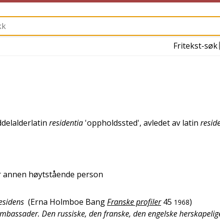
Fritekst-søk
delalderlatin
residentia
'
oppholdssted
', avledet av
latin
resid
er annen høytstående person
esidens
(
Erna Holmboe Bang
Franske profiler
45
)
1968
mbassader. Den russiske, den franske, den engelske herskapelig