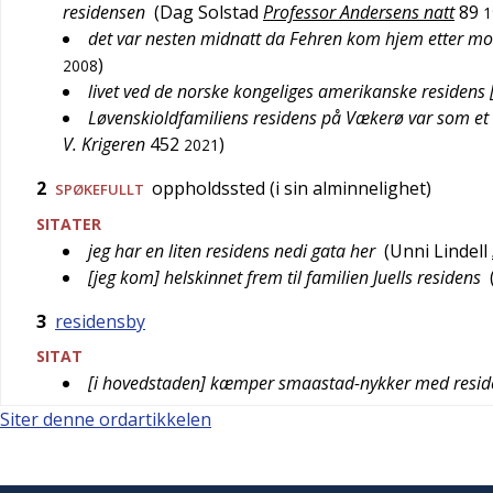
residensen
(
Dag Solstad
Professor Andersens natt
89
1
det var nesten midnatt da Fehren kom hjem etter mo
)
2008
livet ved de norske kongeliges amerikanske residens
Løvenskioldfamiliens residens på Vækerø var som et 
V. Krigeren
452
)
2021
2
oppholdssted (i sin alminnelighet)
SPØKEFULLT
SITATER
jeg har en liten residens nedi gata her
(
Unni Lindell
[jeg kom] helskinnet frem til familien Juells residens
3
residensby
SITAT
[i hovedstaden] kæmper smaastad-nykker med resid
Siter denne ordartikkelen