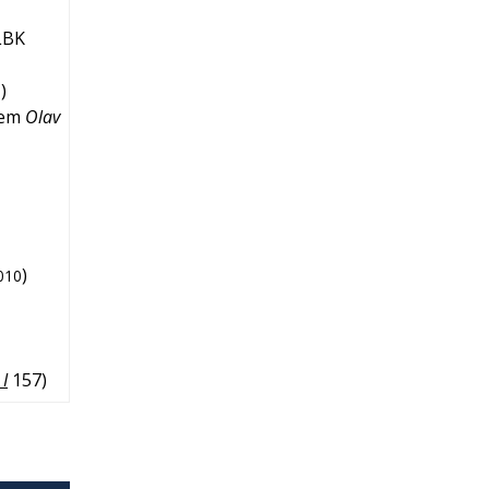
LBK
)
1
Rem
Olav
)
010
I
157
)