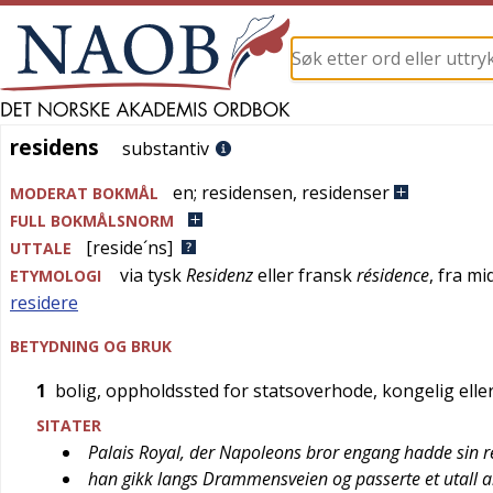
residens
residens
substantiv
en
;
residensen
,
residenser
MODERAT BOKMÅL
FULL BOKMÅLSNORM
[reside´ns]
UTTALE
via
tysk
Residenz
eller
fransk
résidence
, fra
mid
ETYMOLOGI
residere
BETYDNING OG BRUK
1
bolig, oppholdssted for statsoverhode, kongelig ell
SITATER
Palais Royal, der Napoleons bror engang hadde sin r
han gikk langs Drammensveien og passerte et utall a