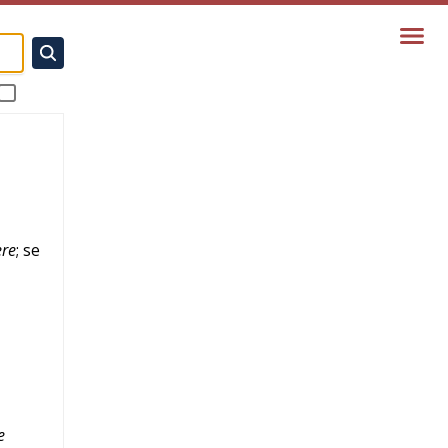
ere
; se
e