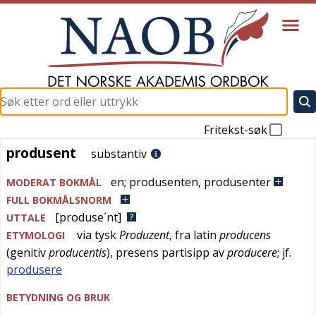
Fritekst-søk
produsent
produsent
substantiv
en
;
produsenten
,
produsenter
MODERAT BOKMÅL
FULL BOKMÅLSNORM
[produse´nt]
UTTALE
via
tysk
Produzent
, fra
latin
producens
ETYMOLOGI
(genitiv
producentis
), presens partisipp av
producere
; jf.
produsere
BETYDNING OG BRUK