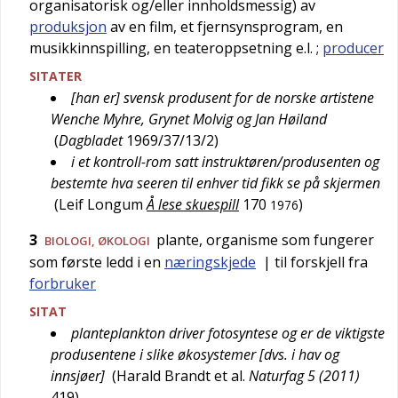
organisatorisk og/eller innholdsmessig) av
produksjon
av en film, et fjernsynsprogram, en
musikkinnspilling, en teateroppsetning e.l.
;
producer
SITATER
[han er] svensk produsent for de norske artistene
Wenche Myhre, Grynet Molvig og Jan Høiland
(
Dagbladet
1969/37/13/2
)
i et kontroll-rom satt instruktøren/produsenten og
bestemte hva seeren til enhver tid fikk se på skjermen
(
Leif Longum
Å lese skuespill
170
)
1976
3
plante, organisme som fungerer
BIOLOGI
,
ØKOLOGI
som første ledd i en
næringskjede
| til forskjell fra
forbruker
SITAT
planteplankton driver fotosyntese og er de viktigste
produsentene i slike økosystemer [dvs. i hav og
innsjøer]
(
Harald Brandt et al.
Naturfag 5 (2011)
419
)