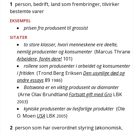
1
person, bedrift, land som frembringer, tilvirker
bestemte varer
EKSEMPEL
prisen fra produsent til grossist
SITATER
to store klasser, hvori menneskene ere deelte,
nemlig producenter og konsumenter
(
Marcus Thrane
Arbeidere, forén dere!
101
)
rollene som produsenter i arbeidet og konsumenter
i fritiden
(
Trond Berg Eriksen
Den usynlige død og
andre essays
89
)
1986
Botswana er en viktig produsent av diamanter
(
Arne Olav Brundtland
Fortsatt gift med Gro
LBK
)
2003
kyniske produsenter av livsfarlige produkter
(
Ole
O. Moen
USA
LBK
)
2005
2
person som har overordnet styring (økonomisk,