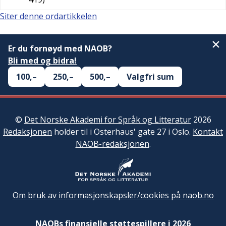
Siter denne ordartikkelen
Er du fornøyd med NAOB?
Bli med og bidra!
100,–
250,–
500,–
Valgfri sum
©
Det Norske Akademi for Språk og Litteratur
2026
Redaksjonen
holder til i Osterhaus' gate 27 i Oslo.
Kontakt
NAOB-redaksjonen
.
Om bruk av informasjonskapsler/cookies på naob.no
NAOBs finansielle støttespillere i 2026