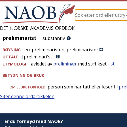
preliminarist
preliminarist
substantiv
en
;
preliminaristen
,
preliminarister
BØYNING
[preliminari´st]
UTTALE
avledet av
preliminær
med suffikset
-ist
ETYMOLOGI
BETYDNING OG BRUK
person som har tatt eller leser til
pre
OM ELDRE FORHOLD
Siter denne ordartikkelen
Er du fornøyd med NAOB?