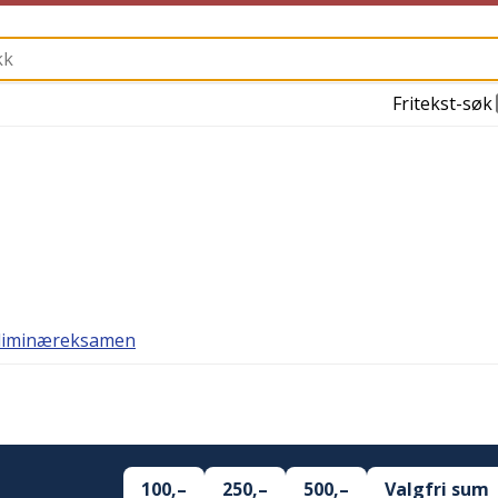
Fritekst-søk
liminæreksamen
100,–
250,–
500,–
Valgfri sum