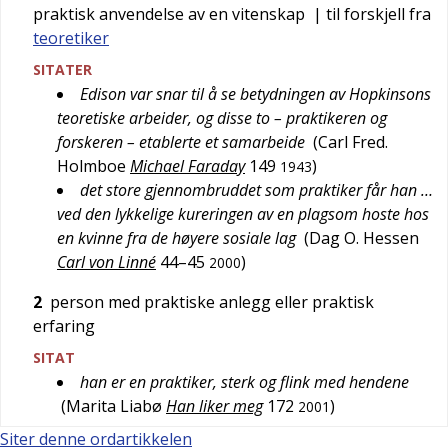
praktisk anvendelse av en vitenskap
| til forskjell fra
teoretiker
SITATER
Edison var snar til å se betydningen av Hopkinsons
teoretiske arbeider, og disse to – praktikeren og
forskeren – etablerte et samarbeide
(
Carl Fred.
Holmboe
Michael Faraday
149
)
1943
det store gjennombruddet som praktiker får han …
ved den lykkelige kureringen av en plagsom hoste hos
en kvinne fra de høyere sosiale lag
(
Dag O. Hessen
Carl von Linné
44–45
)
2000
2
person med praktiske anlegg eller praktisk
erfaring
SITAT
han er en praktiker, sterk og flink med hendene
(
Marita Liabø
Han liker meg
172
)
2001
Siter denne ordartikkelen