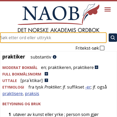
Fritekst-søk
praktiker
praktiker
substantiv
en
;
praktikeren
,
praktikere
MODERAT BOKMÅL
FULL BOKMÅLSNORM
[pra´ktikər]
UTTALE
fra
tysk
Praktiker
; jf. suffikset
-er
; jf. også
ETYMOLOGI
praktisere
,
praksis
BETYDNING OG BRUK
1
utøver av kunst eller yrke
; person som gjør