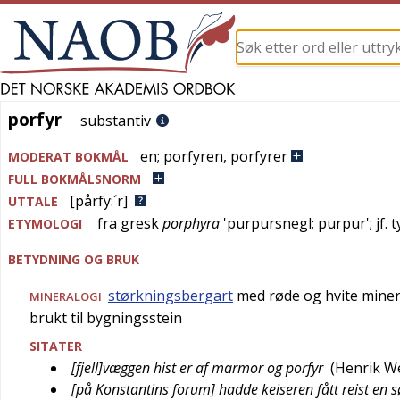
porfyr
porfyr
substantiv
en
;
porfyren
,
porfyrer
MODERAT BOKMÅL
FULL BOKMÅLSNORM
[pårfy:´r]
UTTALE
fra
gresk
porphyra
'
purpursnegl; purpur
'; jf.
t
ETYMOLOGI
BETYDNING OG BRUK
størkningsbergart
med røde og hvite miner
MINERALOGI
brukt til bygningsstein
SITATER
[fjell]væggen hist er af marmor og porfyr
(
Henrik W
[på Konstantins forum] hadde keiseren fått reist en sø