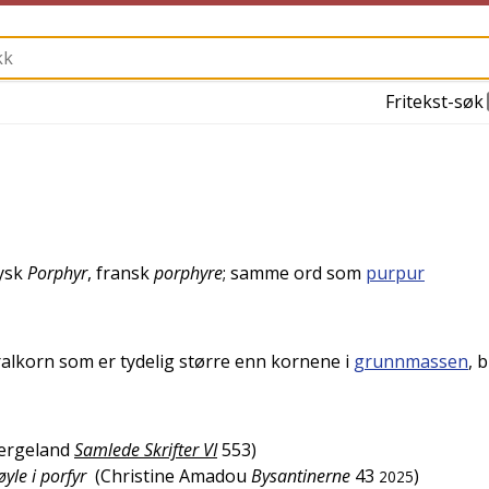
Fritekst-søk
ysk
Porphyr
,
fransk
porphyre
; samme ord som
purpur
alkorn som er tydelig større enn kornene i
grunnmassen
, b
ergeland
Samlede Skrifter VI
553
)
yle i porfyr
(
Christine Amadou
Bysantinerne
43
)
2025