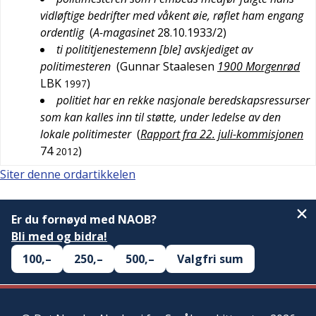
vidløftige bedrifter med våkent øie, røflet ham engang
ordentlig
(
A-magasinet
28.10.1933/2
)
ti polititjenestemenn [ble] avskjediget av
politimesteren
(
Gunnar Staalesen
1900 Morgenrød
LBK
)
1997
politiet har en rekke nasjonale beredskapsressurser
som kan kalles inn til støtte, under ledelse av den
lokale politimester
(
Rapport fra 22. juli-kommisjonen
74
)
2012
Siter denne ordartikkelen
Er du fornøyd med NAOB?
Bli med og bidra!
100,–
250,–
500,–
Valgfri sum