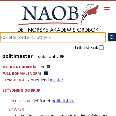
Fritekst-søk
politimester
politimester
substantiv
en
MODERAT BOKMÅL
FULL BOKMÅLSNORM
annet ledd
mester
ETYMOLOGI
BETYDNING OG BRUK
sjef for et
politidistrikt
POLITIVESEN
SITATER
politimesteren som i embeds medfør fulgte hans