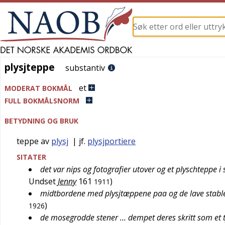
plysjteppe
plysjteppe
substantiv
et
MODERAT BOKMÅL
FULL BOKMÅLSNORM
BETYDNING OG BRUK
teppe av
plysj
| jf.
plysjportiere
SITATER
det var nips og fotografier utover og et plyschteppe i 
Undset
Jenny
161
)
1911
midtbordene med plysjtæppene paa og de lave stable
)
1926
de mosegrodde stener … dempet deres skritt som et t