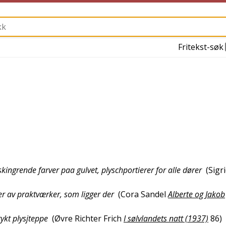
Fritekst-søk
skingrende farver paa gulvet, plyschportierer for alle dører
(
Sigr
r av praktværker, som ligger der
(
Cora Sandel
Alberte og Jakob
ykt plysjteppe
(
Øvre Richter Frich
I sølvlandets natt (1937)
86
)