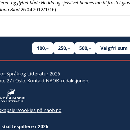
rer, og flyttet både Hedda og sjelslivet hennes inn til frostet glas
Rana Blad
26.04.2012/1/16
)
100,–
250,–
500,–
Valgfri sum
or Språk og Litteratur
2026
ate 27 i Oslo.
Kontakt NAOB-redaksjonen
.
kapsler/cookies på naob.no
 støttespillere i 2026