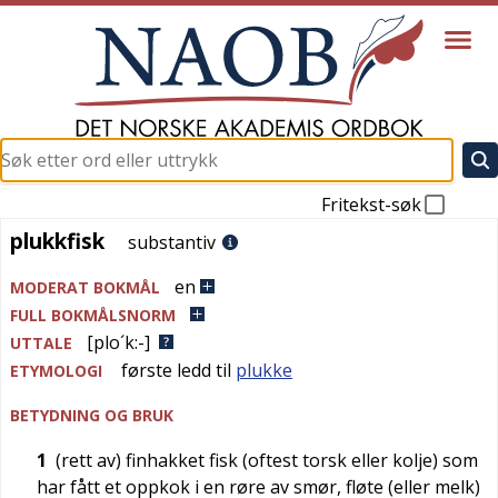
Fritekst-søk
plukkfisk
plukkfisk
substantiv
en
MODERAT BOKMÅL
FULL BOKMÅLSNORM
[plo´k:-]
UTTALE
første ledd til
plukke
ETYMOLOGI
BETYDNING OG BRUK
1
(rett av) finhakket fisk (oftest torsk eller kolje) som
har fått et oppkok i en røre av smør, fløte (eller melk)