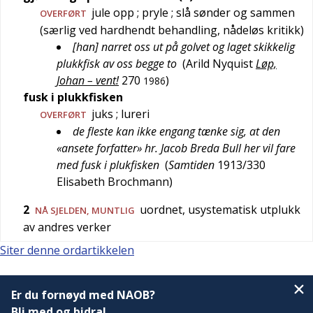
jule opp
; pryle
; slå sønder og sammen
OVERFØRT
(særlig ved hardhendt behandling, nådeløs kritikk)
[han] narret oss ut på golvet og laget skikkelig
plukkfisk av oss begge to
(
Arild Nyquist
Løp,
Johan – vent!
270
)
1986
fusk i plukkfisken
juks
; lureri
OVERFØRT
de fleste kan ikke engang tænke sig, at den
«ansete forfatter» hr. Jacob Breda Bull her vil fare
med fusk i plukfisken
(
Samtiden
1913/330
Elisabeth Brochmann
)
2
uordnet, usystematisk utplukk
NÅ SJELDEN
,
MUNTLIG
av andres verker
Siter denne ordartikkelen
Er du fornøyd med NAOB?
Bli med og bidra!