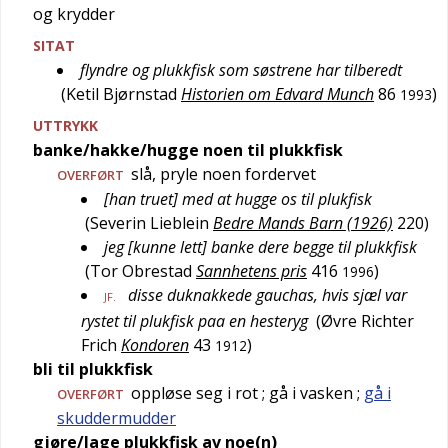
og krydder
SITAT
flyndre og plukkfisk som søstrene har tilberedt
(
Ketil Bjørnstad
Historien om Edvard Munch
86
)
1993
UTTRYKK
banke/hakke/hugge noen til plukkfisk
slå, pryle noen fordervet
OVERFØRT
[han truet] med at hugge os til plukfisk
(
Severin Lieblein
Bedre Mands Barn (1926)
220
)
jeg [kunne lett] banke dere begge til plukkfisk
(
Tor Obrestad
Sannhetens pris
416
)
1996
disse duknakkede gauchas, hvis sjæl var
JF.
rystet til plukfisk paa en hesteryg
(
Øvre Richter
Frich
Kondoren
43
)
1912
bli til plukkfisk
oppløse seg i rot
; gå i vasken
;
gå i
OVERFØRT
skuddermudder
gjøre/lage plukkfisk av noe(n)