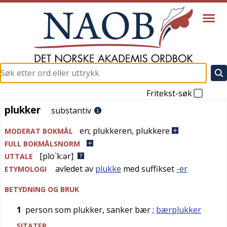
Fritekst-søk
plukker
plukker
substantiv
en
;
plukkeren
,
plukkere
MODERAT BOKMÅL
FULL BOKMÅLSNORM
[plo`k:ər]
UTTALE
avledet av
plukke
med suffikset
-er
ETYMOLOGI
BETYDNING OG BRUK
1
person som plukker, sanker bær
;
bærplukker
SITATER