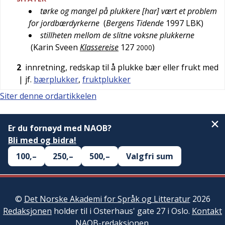
tørke og mangel på plukkere [har] vært et problem
for jordbærdyrkerne
(
Bergens Tidende
1997
LBK
)
stillheten mellom de slitne voksne plukkerne
(
Karin Sveen
Klassereise
127
)
2000
2
innretning, redskap til å plukke bær eller frukt med
| jf.
bærplukker
,
fruktplukker
Siter denne ordartikkelen
Er du fornøyd med NAOB?
Bli med og bidra!
100,–
250,–
500,–
Valgfri sum
©
Det Norske Akademi for Språk og Litteratur
2026
Redaksjonen
holder til i Osterhaus' gate 27 i Oslo.
Kontakt
NAOB-redaksjonen
.