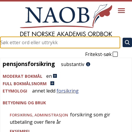
Fritekst-søk
pensjonsforsikring
pensjonsforsikring
substantiv
en
MODERAT BOKMÅL
FULL BOKMÅLSNORM
annet ledd
forsikring
ETYMOLOGI
BETYDNING OG BRUK
forsikring som gir
FORSIKRING
,
ADMINISTRASJON
utbetaling over flere år
EKSEMPEL