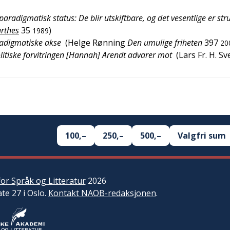
paradigmatisk status: De blir utskiftbare, og det vesentlige er str
rthes
35
)
1989
radigmatiske akse
(
Helge Rønning
Den umulige friheten
397
20
itiske forvitringen [Hannah] Arendt advarer mot
(
Lars Fr. H. S
100,–
250,–
500,–
Valgfri sum
or Språk og Litteratur
2026
ate 27 i Oslo.
Kontakt NAOB-redaksjonen
.