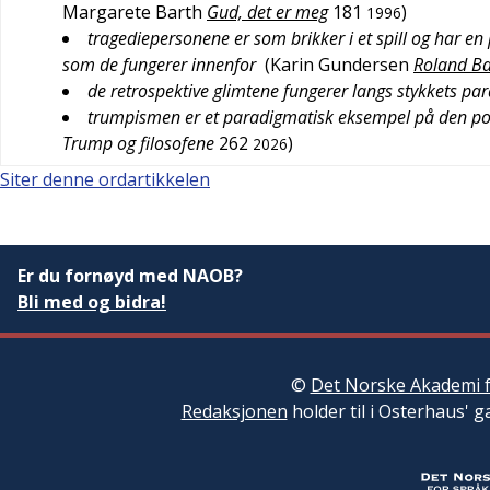
Margarete Barth
Gud, det er meg
181
)
1996
tragediepersonene er som brikker i et spill og har en 
som de fungerer innenfor
(
Karin Gundersen
Roland Ba
de retrospektive glimtene fungerer langs stykkets pa
trumpismen er et paradigmatisk eksempel på den pol
Trump og filosofene
262
)
2026
Siter denne ordartikkelen
Er du fornøyd med NAOB?
Bli med og bidra!
©
Det Norske Akademi f
Redaksjonen
holder til i Osterhaus' g