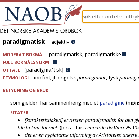
paradigmatisk
paradigmatisk
adjektiv
paradigmatisk
,
paradigmatiske
MODERAT BOKMÅL
FULL BOKMÅLSNORM
[paradigma:´tisk]
UTTALE
innlånt; jf.
engelsk
paradigmatic
,
tysk
paradigm
ETYMOLOGI
BETYDNING OG BRUK
som gjelder, har sammenheng med et
paradigme
(møns
SITATER
[karakteristikken] er nesten paradigmatisk for den g
[de to kunstnerne]
(
Jens Thiis
Leonardo da Vinci
25
19
det er en nyplatonsk utforming av Aristoteles’ snevre l