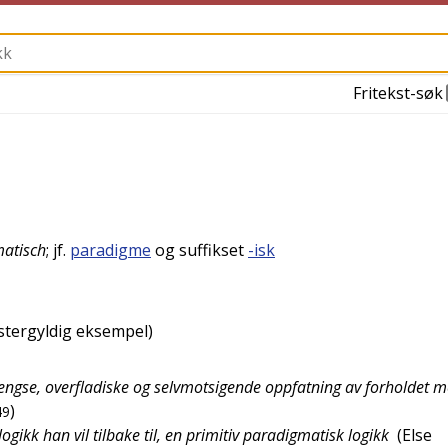
Fritekst-søk
atisch
; jf.
paradigme
og suffikset
-isk
tergyldig eksempel)
jengse, overfladiske og selvmotsigende oppfatning av forholdet 
)
49
ogikk han vil tilbake til, en primitiv paradigmatisk logikk
(
Else