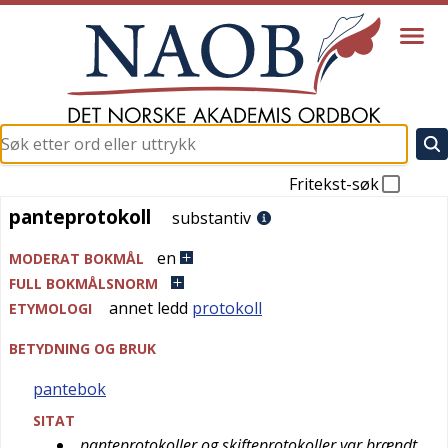
Fritekst-søk
panteprotokoll
panteprotokoll
substantiv
en
MODERAT BOKMÅL
FULL BOKMÅLSNORM
annet ledd
protokoll
ETYMOLOGI
BETYDNING OG BRUK
pantebok
SITAT
panteprotokoller og skifteprotokoller var brændt