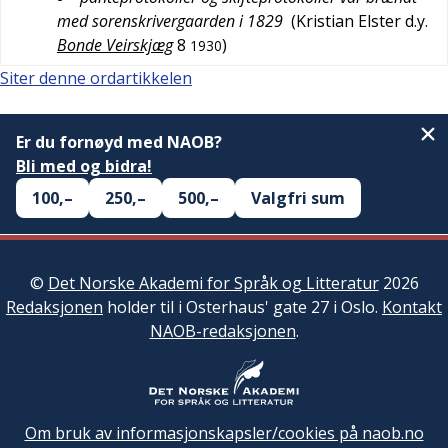
med sorenskrivergaarden i 1829
(
Kristian Elster d.y.
Bonde Veirskjæg
8
)
1930
Siter denne ordartikkelen
Er du fornøyd med NAOB?
Bli med og bidra!
100,–
250,–
500,–
Valgfri sum
©
Det Norske Akademi for Språk og Litteratur
2026
Redaksjonen
holder til i Osterhaus' gate 27 i Oslo.
Kontakt
NAOB-redaksjonen
.
Om bruk av informasjonskapsler/cookies på naob.no