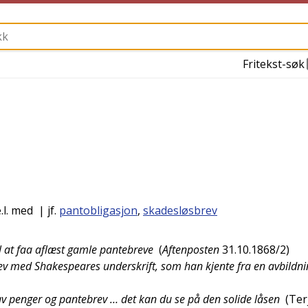
Fritekst-søk
.l. med
| jf.
pantobligasjon
,
skadesløsbrev
 at faa aflæst gamle pantebreve
(
Aftenposten
31.10.1868/2
)
brev med Shakespeares underskrift, som han kjente fra en avbildn
 av penger og pantebrev … det kan du se på den solide låsen
(
Ter