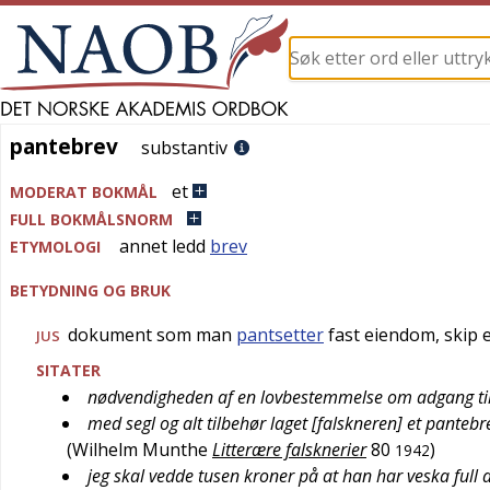
pantebrev
pantebrev
substantiv
et
MODERAT BOKMÅL
FULL BOKMÅLSNORM
annet ledd
brev
ETYMOLOGI
BETYDNING OG BRUK
dokument som man
pantsetter
fast eiendom, skip e
JUS
SITATER
nødvendigheden af en lovbestemmelse om adgang til
med segl og alt tilbehør laget [falskneren] et pante
(
Wilhelm Munthe
Litterære falsknerier
80
)
1942
jeg skal vedde tusen kroner på at han har veska full