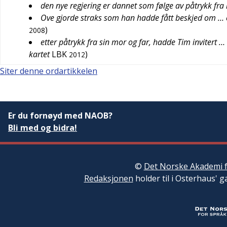
den nye regjering er dannet som følge av påtrykk fr
Ove gjorde straks som han hadde fått beskjed om … e
)
2008
etter påtrykk fra sin mor og far, hadde Tim invitert …
kartet
LBK
)
2012
Siter denne ordartikkelen
Er du fornøyd med NAOB?
Bli med og bidra!
©
Det Norske Akademi f
Redaksjonen
holder til i Osterhaus' g