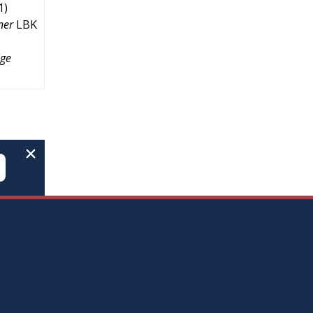
1
)
ner
LBK
lge