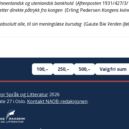
a innenlandsk og utenlandsk bankhold
(
Aftenposten
1931/427/3/
tter direkte påtrykk fra kongen
(
Erling Pedersen
Kongens kvin
 absolutt alle, til sin meningsløse bursdag
(
Gaute Bie
Verden ifø
100,–
250,–
500,–
Valgfri sum
or Språk og Litteratur
2026
ate 27 i Oslo.
Kontakt NAOB-redaksjonen
.