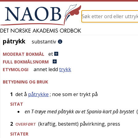
påtrykk
påtrykk
substantiv
et
MODERAT BOKMÅL
FULL BOKMÅLSNORM
annet ledd
trykk
ETYMOLOGI
BETYDNING OG BRUK
1
det å
påtrykke
; noe som er trykt på
SITAT
en T-trøye med påtrykk av et Spania-kart på brystet
(
2
(kraftig, bestemt) påvirkning, press
OVERFØRT
SITATER