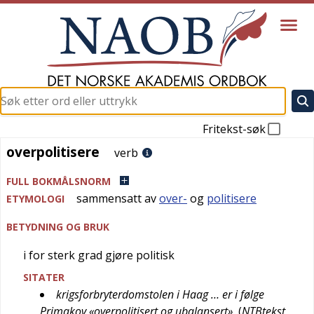
Fritekst-søk
overpolitisere
overpolitisere
verb
FULL BOKMÅLSNORM
sammensatt av
over-
og
politisere
ETYMOLOGI
BETYDNING OG BRUK
i for sterk grad gjøre politisk
SITATER
krigsforbryterdomstolen i Haag … er i følge
Primakov «overpolitisert og ubalansert»
(
NTBtekst