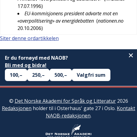
17.07.1996
)
EU-kommisjonens president advarte mot en
«overpolitisering» av energidebatten
(
nationen.no
20.10.2006
)
Siter denne ordartikkelen
Er du fornøyd med NAOB?
Bli med og bidra!
100,–
250,–
500,–
Valgfri sum
©
Det Norske Akademi for Språk og Litteratur
2026
Redaksjonen
holder til i Osterhaus' gate 27 i Oslo.
Kontakt
NAOB-redaksjonen
.