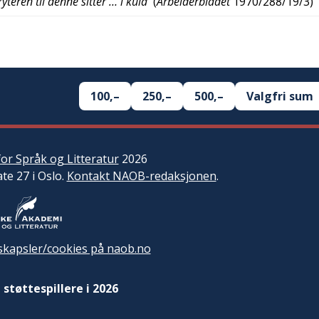
teren til denne sitter … i kula
(
Arbeiderbladet
1970/288/19/3
)
100,–
250,–
500,–
Valgfri sum
or Språk og Litteratur
2026
ate 27 i Oslo.
Kontakt NAOB-redaksjonen
.
kapsler/cookies på naob.no
 støttespillere i 2026