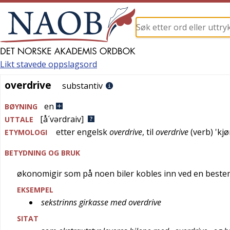
Likt stavede oppslagsord
overdrive
overdrive
substantiv
en
BØYNING
[å´vərdraiv]
UTTALE
etter
engelsk
overdrive
, til
overdrive
(verb) '
kjø
ETYMOLOGI
BETYDNING OG BRUK
økonomigir som på noen biler kobles inn ved en beste
EKSEMPEL
sekstrinns girkasse med overdrive
SITAT