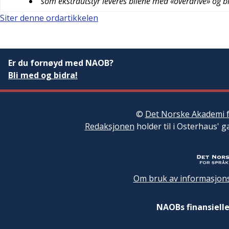
som ekstrautstyr leveres bilene med «overdrive» og bry
Siter denne ordartikkelen
Er du fornøyd med NAOB?
Bli med og bidra!
©
Det Norske Akademi f
Redaksjonen
holder til i Osterhaus' g
Om bruk av informasjons
NAOBs finansielle