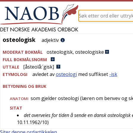
osteologisk
osteologisk
adjektiv
osteologisk
,
osteologiske
MODERAT BOKMÅL
FULL BOKMÅLSNORM
[åsteolå:´gisk]
UTTALE
avledet av
osteologi
med suffikset
-isk
ETYMOLOGI
BETYDNING OG BRUK
som gjelder osteologi (læren om benvev og sk
ANATOMI
SITAT
det overveies for tiden å sende en dansk osteologisk ek
10.11.1962/10
)
Siter denne ordartikkelen