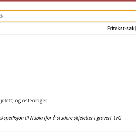
Fritekst-søk
jelett) og osteologer
spedisjon til Nubia [for å studere skjeletter i graver]
(
VG