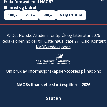
Er du fornøyd med NAOB?
Bli med og bidra!
100,–
250,–
500,–
Valgfri sum
©
Det Norske Akademi for Språk og Litteratur
2026
Redaksjonen
holder til i Osterhaus' gate 27 i Oslo.
Kontakt
NAOB-redaksjonen
.
Om bruk av informasjonskapsler/cookies på naob.no
NAOBs finansielle støttespillere i 2026
Staten