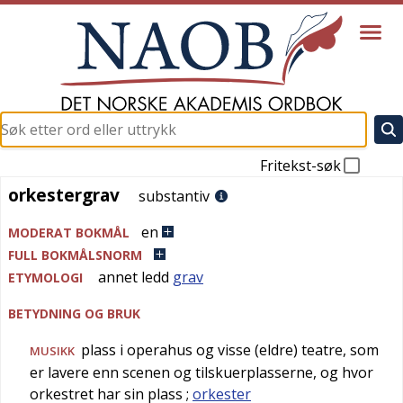
Fritekst-søk
orkestergrav
orkestergrav
substantiv
en
MODERAT BOKMÅL
FULL BOKMÅLSNORM
annet ledd
grav
ETYMOLOGI
BETYDNING OG BRUK
plass i operahus og visse (eldre) teatre, som
MUSIKK
er lavere enn scenen og tilskuerplasserne, og hvor
orkestret har sin plass
;
orkester