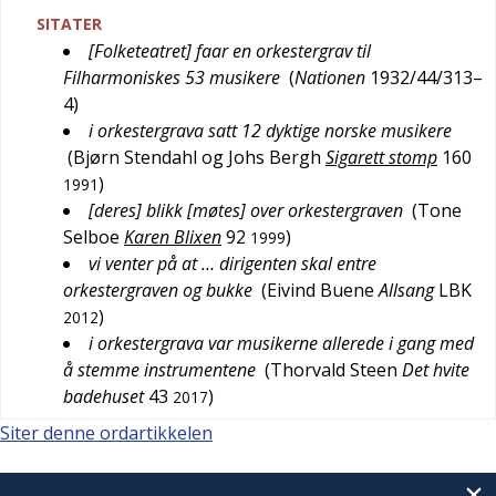
SITATER
[Folketeatret] faar en orkestergrav til
Filharmoniskes 53 musikere
(
Nationen
1932/44/313–
4
)
i orkestergrava satt 12 dyktige norske musikere
(
Bjørn Stendahl og Johs Bergh
Sigarett stomp
160
)
1991
[deres] blikk [møtes] over orkestergraven
(
Tone
Selboe
Karen Blixen
92
)
1999
vi venter på at … dirigenten skal entre
orkestergraven og bukke
(
Eivind Buene
Allsang
LBK
)
2012
i orkestergrava var musikerne allerede i gang med
å stemme instrumentene
(
Thorvald Steen
Det hvite
badehuset
43
)
2017
Siter denne ordartikkelen