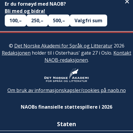
Er du fornøyd med NAOB?
Bli med og bidra!
100,–
250,–
500,–
Valgfri sum
©
Det Norske Akademi for Språk og Litteratur
2026
Redaksjonen
holder til i Osterhaus' gate 27 i Oslo.
Kontakt
NAOB-redaksjonen
.
Om bruk av informasjonskapsler/cookies på naob.no
NAOBs finansielle støttespillere i 2026
Staten