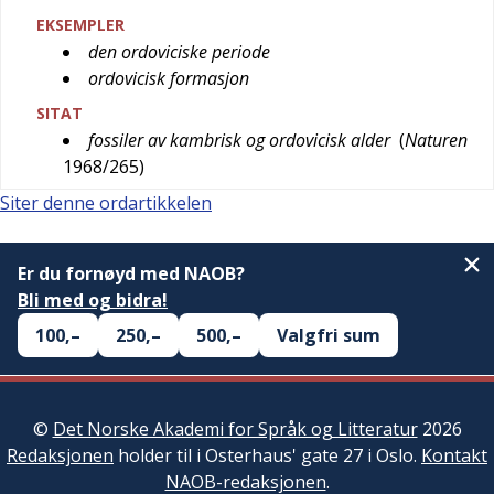
EKSEMPLER
den ordoviciske periode
ordovicisk formasjon
SITAT
fossiler av kambrisk og ordovicisk alder
(
Naturen
1968/265
)
Siter denne ordartikkelen
Er du fornøyd med NAOB?
Bli med og bidra!
100,–
250,–
500,–
Valgfri sum
©
Det Norske Akademi for Språk og Litteratur
2026
Redaksjonen
holder til i Osterhaus' gate 27 i Oslo.
Kontakt
NAOB-redaksjonen
.