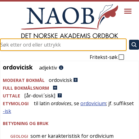
Fritekst-søk
ordovicisk
ordovicisk
adjektiv
ordovicisk
MODERAT BOKMÅL
FULL BOKMÅLSNORM
[år-dovi:´sisk]
UTTALE
til
latin
ordovices
, se
ordovicium
; jf. suffikset
ETYMOLOGI
-isk
BETYDNING OG BRUK
som er karakteristisk for ordivicium
GEOLOGI