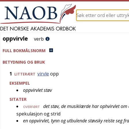
oppvirvle
oppvirvle
verb
FULL BOKMÅLSNORM
BETYDNING OG BRUK
1
virvle
opp
LITTERÆRT
EKSEMPEL
oppvirvlet støv
SITATER
det støv, de musiklærde har ophvirvlet om
OVERFØRT
spekulasjon og strid
en oppvirvlet, tynn og utbulende støvsky reiste seg fr