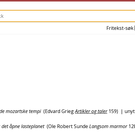
Fritekst-søk
 de mozartske tempi
(
Edvard Grieg
Artikler og taler
159
)
| unyt
a det åpne lasteplanet
(
Ole Robert Sunde
Langsom marmor
12