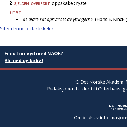
2
oppskake
; ryste
SJELDEN
,
OVERFØRT
SITAT
de eldre sat ophvirvlet av ytringerne
(
Hans E. Kinck
Siter denne ordartikkelen
Er du fornøyd med NAOB?
Bli med og bidra!
©
Det Norske Akademi f
Redaksjonen
holder til i Osterhaus' g
Om bruk av informasjons