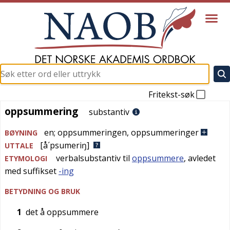
Fritekst-søk
oppsummering
oppsummering
substantiv
en
;
oppsummeringen
,
oppsummeringer
BØYNING
[å´psumeriŋ]
UTTALE
verbalsubstantiv til
oppsummere
, avledet
ETYMOLOGI
med suffikset
-ing
BETYDNING OG BRUK
1
det å oppsummere