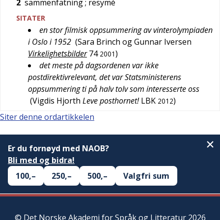
2
sammenfatning
; resymé
SITATER
en stor filmisk oppsummering av vinterolympiaden
i Oslo i 1952
(
Sara Brinch og Gunnar Iversen
Virkelighetsbilder
74
)
2001
det meste på dagsordenen var ikke
postdirektivrelevant, det var Statsministerens
oppsummering ti på halv tolv som interesserte oss
(
Vigdis Hjorth
Leve posthornet!
LBK
)
2012
Siter denne ordartikkelen
Er du fornøyd med NAOB?
Bli med og bidra!
100,–
250,–
500,–
Valgfri sum
©
Det Norske Akademi for Språk og Litteratur
2026