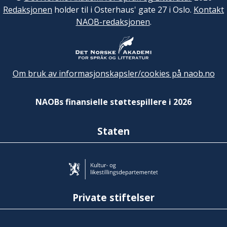
Redaksjonen
holder til i Osterhaus' gate 27 i Oslo.
Kontakt
NAOB-redaksjonen
.
Om bruk av informasjonskapsler/cookies på naob.no
NAOBs finansielle støttespillere i 2026
Staten
Private stiftelser