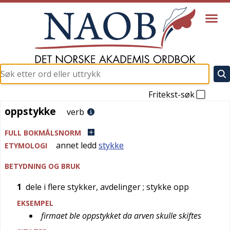
Fritekst-søk
oppstykke
oppstykke
verb
FULL BOKMÅLSNORM
annet ledd
stykke
ETYMOLOGI
BETYDNING OG BRUK
1
dele i flere stykker, avdelinger
; stykke opp
EKSEMPEL
firmaet ble oppstykket da arven skulle skiftes