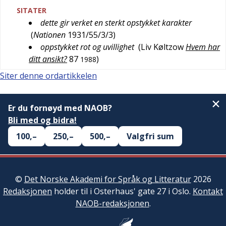
SITATER
dette gir verket en sterkt opstykket karakter
(
Nationen
1931/55/3/3
)
oppstykket rot og uvillighet
(
Liv Køltzow
Hvem har
ditt ansikt?
87
)
1988
Siter denne ordartikkelen
Er du fornøyd med NAOB?
Bli med og bidra!
100,–
250,–
500,–
Valgfri sum
©
Det Norske Akademi for Språk og Litteratur
2026
Redaksjonen
holder til i Osterhaus' gate 27 i Oslo.
Kontakt
NAOB-redaksjonen
.