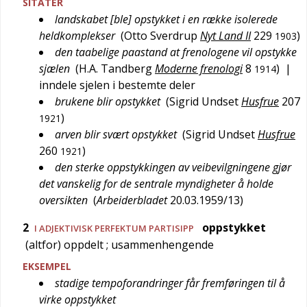
SITATER
landskabet [ble] opstykket i en række isolerede
heldkomplekser
(
Otto Sverdrup
Nyt Land II
229
)
1903
den taabelige paastand at frenologene vil opstykke
sjælen
(
H.A. Tandberg
Moderne frenologi
8
)
|
1914
inndele sjelen i bestemte deler
brukene blir opstykket
(
Sigrid Undset
Husfrue
207
)
1921
arven blir svært opstykket
(
Sigrid Undset
Husfrue
260
)
1921
den sterke oppstykkingen av veibevilgningene gjør
det vanskelig for de sentrale myndigheter å holde
oversikten
(
Arbeiderbladet
20.03.1959/13
)
2
oppstykket
I ADJEKTIVISK PERFEKTUM PARTISIPP
(altfor) oppdelt
; usammenhengende
EKSEMPEL
stadige tempoforandringer får fremføringen til å
virke oppstykket