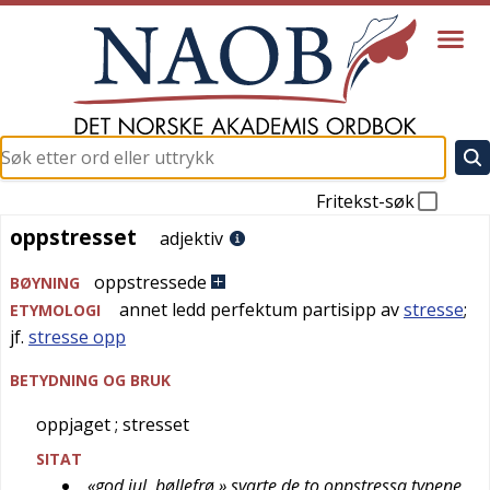
Fritekst-søk
oppstresset
oppstresset
adjektiv
oppstressede
BØYNING
annet ledd perfektum partisipp av
stresse
;
ETYMOLOGI
jf.
stresse opp
BETYDNING OG BRUK
oppjaget
; stresset
SITAT
«god jul, bøllefrø,» svarte de to oppstressa typene