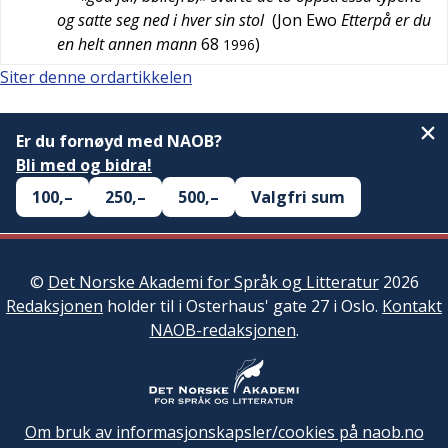
og satte seg ned i hver sin stol
(
Jon Ewo
Etterpå er du
en helt annen mann
68
)
1996
Siter denne ordartikkelen
Er du fornøyd med NAOB?
Bli med og bidra!
100,–
250,–
500,–
Valgfri sum
©
Det Norske Akademi for Språk og Litteratur
2026
Redaksjonen
holder til i Osterhaus' gate 27 i Oslo.
Kontakt
NAOB-redaksjonen
.
Om bruk av informasjonskapsler/cookies på naob.no