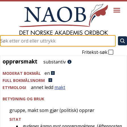
Fritekst-søk
opprørsmakt
opprørsmakt
substantiv
en
MODERAT BOKMÅL
FULL BOKMÅLSNORM
annet ledd
makt
ETYMOLOGI
BETYDNING OG BRUK
gruppe, makt som gjør (politisk) opprør
SITAT
gudenes kamp mot opprørsmaktene
(
Aftenposten