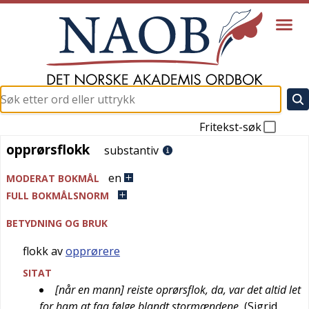
Fritekst-søk
opprørsflokk
opprørsflokk
substantiv
en
MODERAT BOKMÅL
FULL BOKMÅLSNORM
BETYDNING OG BRUK
flokk av
opprørere
SITAT
[når en mann] reiste oprørsflok, da, var det altid let
for ham at faa følge blandt stormændene
(
Sigrid