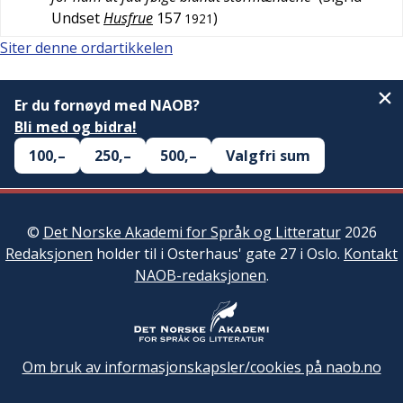
Undset
Husfrue
157
)
1921
Siter denne ordartikkelen
Er du fornøyd med NAOB?
Bli med og bidra!
100,–
250,–
500,–
Valgfri sum
©
Det Norske Akademi for Språk og Litteratur
2026
Redaksjonen
holder til i Osterhaus' gate 27 i Oslo.
Kontakt
NAOB-redaksjonen
.
Om bruk av informasjonskapsler/cookies på naob.no