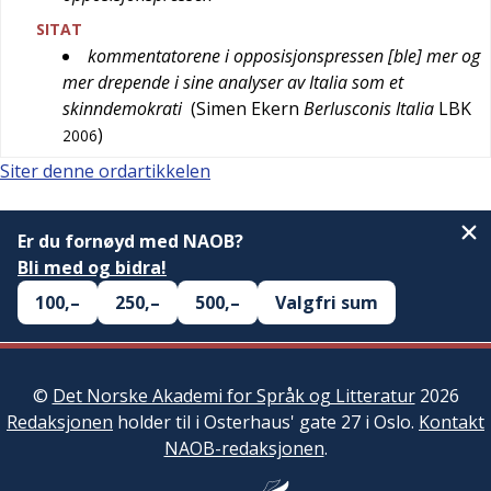
SITAT
kommentatorene i opposisjonspressen [ble] mer og
mer drepende i sine analyser av Italia som et
skinndemokrati
(
Simen Ekern
Berlusconis Italia
LBK
)
2006
Siter denne ordartikkelen
Er du fornøyd med NAOB?
Bli med og bidra!
100,–
250,–
500,–
Valgfri sum
©
Det Norske Akademi for Språk og Litteratur
2026
Redaksjonen
holder til i Osterhaus' gate 27 i Oslo.
Kontakt
NAOB-redaksjonen
.