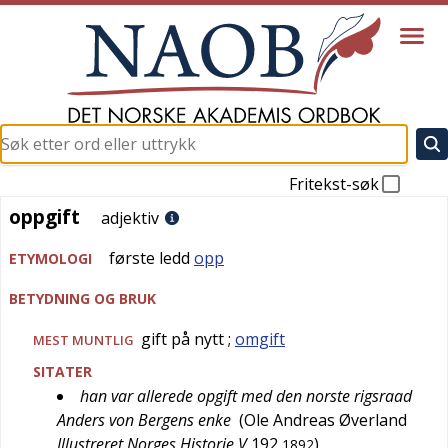
Fritekst-søk
oppgift
oppgift
adjektiv
første ledd
opp
ETYMOLOGI
BETYDNING OG BRUK
gift på nytt
;
omgift
MEST
MUNTLIG
SITATER
han var allerede opgift med den norste rigsraad
Anders von Bergens enke
(
Ole Andreas Øverland
Illustreret Norges Historie V
192
)
1892