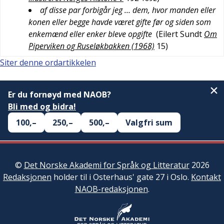
af disse par forbigår jeg … dem, hvor manden eller
konen eller begge havde været gifte før og siden som
enkemænd eller enker bleve opgifte
(
Eilert Sundt
Om
Piperviken og Ruseløkbakken (1968)
15
)
Siter denne ordartikkelen
Er du fornøyd med NAOB?
Bli med og bidra!
100,–
250,–
500,–
Valgfri sum
©
Det Norske Akademi for Språk og Litteratur
2026
Redaksjonen
holder til i Osterhaus' gate 27 i Oslo.
Kontakt
NAOB-redaksjonen
.