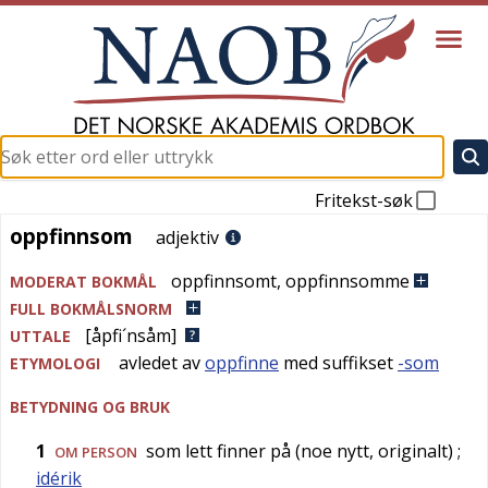
Fritekst-søk
oppfinnsom
oppfinnsom
adjektiv
oppfinnsomt
,
oppfinnsomme
MODERAT BOKMÅL
FULL BOKMÅLSNORM
[åpfi´nsåm]
UTTALE
avledet av
oppfinne
med suffikset
-som
ETYMOLOGI
BETYDNING OG BRUK
1
som lett finner på (noe nytt, originalt)
;
OM PERSON
idérik