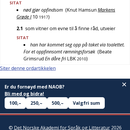
SITAT
nød gjør opfindsom
(
Knut Hamsun
Markens
Grøde I
10
)
1917
2.1
som vitner om evne til å finne råd, utveier
SITAT
han har kommet seg opp på taket via toalettet.
For et oppfinnsomt rømningsforsøk
(
Beate
Grimsrud
En dåre fri
LBK
)
2010
Siter denne ordartikkelen
Er du fornøyd med NAOB?
Bli med og bidra!
100,–
250,–
500,–
Valgfri sum
©
Det Norske Akademi for Språk og Litteratur
2026