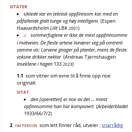
SITATER
siktede var en teknisk oppfinnsom kar med en
påfallende glatt tunge og høy intelligens
(
Espen
Haavardsholm
Lilit
LBK
)
2001
sommerfuglene er ikke de mest oppfinnsomme
JF.
i matveien. De fleste artene livnærer seg på omtrent
samme vis: Larvene gnager på planter, mens de fleste
voksne drikker nektar
(
Andreas Tjernshaugen
Insektene i hagen
133
)
2023
1.1
som vitner om evne til å finne opp noe
originalt
SITAT
den [operetten] er noe av det … minst
opfinnsomme han har komponert
(
Arbeiderbladet
1933/66/7/2
)
2
som lett finner råd, utveier
;
snarrådig
OM PERSON