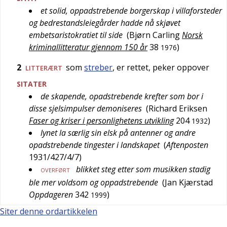
et solid, oppadstrebende borgerskap i villaforsteder
og bedrestandsleiegårder hadde nå skjøvet
embetsaristokratiet til side
(
Bjørn Carling
Norsk
kriminallitteratur gjennom 150 år
38
)
1976
2
som
streber
, er rettet, peker oppover
LITTERÆRT
SITATER
de skapende, opadstrebende krefter som bor i
disse sjelsimpulser demoniseres
(
Richard Eriksen
Faser og kriser i personlighetens utvikling
204
)
1932
lynet la særlig sin elsk på antenner og andre
opadstrebende tingester i landskapet
(
Aftenposten
1931/427/4/7
)
blikket steg etter som musikken stadig
OVERFØRT
ble mer voldsom og oppadstrebende
(
Jan Kjærstad
Oppdageren
342
)
1999
Siter denne ordartikkelen