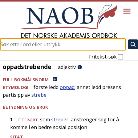
Fritekst-søk
oppadstrebende
oppadstrebende
adjektiv
FULL BOKMÅLSNORM
første ledd
oppad
; annet ledd presens
ETYMOLOGI
partisipp av
strebe
BETYDNING OG BRUK
1
som
streber
, anstrenger seg for å
LITTERÆRT
komme i en bedre sosial posisjon
SITAT