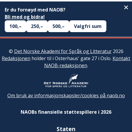
Er du fornøyd med NAOB?
Bli med og bidra!
100,–
250,–
500,–
Valgfri sum
©
Det Norske Akademi for Språk og Litteratur
2026
Redaksjonen
holder til i Osterhaus' gate 27 i Oslo.
Kontakt
NAOB-redaksjonen
.
Om bruk av informasjonskapsler/cookies på naob.no
NAOBs finansielle støttespillere i 2026
Staten