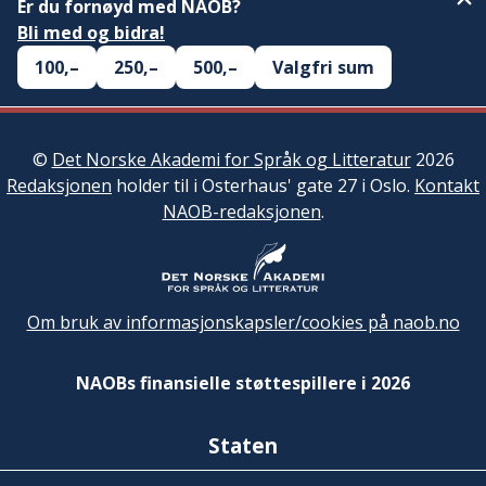
Er du fornøyd med NAOB?
Bli med og bidra!
100,–
250,–
500,–
Valgfri sum
©
Det Norske Akademi for Språk og Litteratur
2026
Redaksjonen
holder til i Osterhaus' gate 27 i Oslo.
Kontakt
NAOB-redaksjonen
.
Om bruk av informasjonskapsler/cookies på naob.no
NAOBs finansielle støttespillere i 2026
Staten