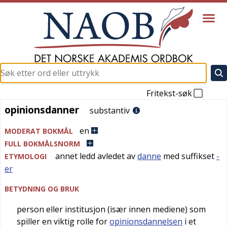
Fritekst-søk
opinionsdanner
opinionsdanner
substantiv
en
MODERAT BOKMÅL
FULL BOKMÅLSNORM
annet ledd avledet av
danne
med suffikset
-
ETYMOLOGI
er
BETYDNING OG BRUK
person eller institusjon (især innen mediene) som
spiller en viktig rolle for
opinionsdannelsen
i et