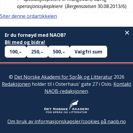
operasjonssykepleiere
(
Bergensavisen
30.08.2013/6
)
Siter denne ordartikkelen
Er du fornøyd med NAOB?
Bli med og bidra!
100,–
250,–
500,–
Valgfri sum
©
Det Norske Akademi for Språk og Litteratur
2026
Redaksjonen
holder til i Osterhaus' gate 27 i Oslo.
Kontakt
NAOB-redaksjonen
.
Om bruk av informasjonskapsler/cookies på naob.no