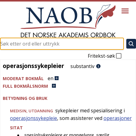
Fritekst-søk
operasjonssykepleier
operasjonssykepleier
substantiv
en
MODERAT BOKMÅL
FULL BOKMÅLSNORM
BETYDNING OG BRUK
sykepleier med spesialisering i
MEDISIN
,
UTDANNING
operasjonssykepleie
, som assisterer ved
operasjoner
SITAT
spesialsykepleiere er mangelvare, særlig