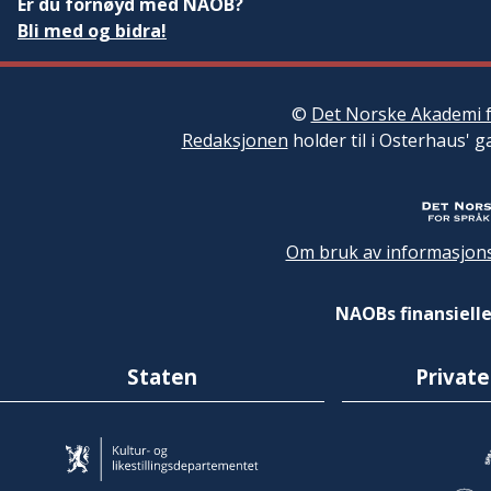
Er du fornøyd med NAOB?
Bli med og bidra!
©
Det Norske Akademi f
Redaksjonen
holder til i Osterhaus' g
Om bruk av informasjons
NAOBs finansielle
Staten
Private