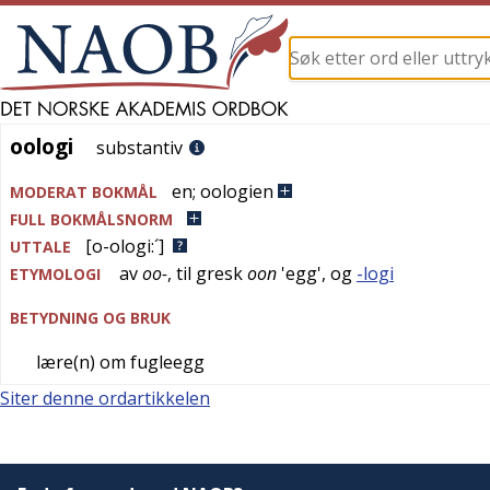
oologi
oologi
substantiv
en
;
oologien
MODERAT BOKMÅL
FULL BOKMÅLSNORM
[o-ologi:´]
UTTALE
av
oo-
, til
gresk
oon
'
egg
', og
-logi
ETYMOLOGI
BETYDNING OG BRUK
lære(n) om fugleegg
Siter denne ordartikkelen