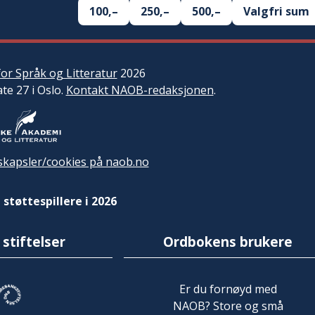
100,–
250,–
500,–
Valgfri sum
or Språk og Litteratur
2026
ate 27 i Oslo.
Kontakt NAOB-redaksjonen
.
kapsler/cookies på naob.no
 støttespillere i 2026
 stiftelser
Ordbokens brukere
Er du fornøyd med
NAOB? Store og små