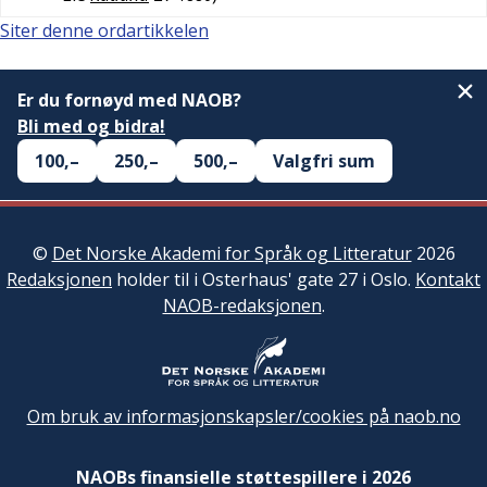
Siter denne ordartikkelen
Er du fornøyd med NAOB?
Bli med og bidra!
100,–
250,–
500,–
Valgfri sum
©
Det Norske Akademi for Språk og Litteratur
2026
Redaksjonen
holder til i Osterhaus' gate 27 i Oslo.
Kontakt
NAOB-redaksjonen
.
Om bruk av informasjonskapsler/cookies på naob.no
NAOBs finansielle støttespillere i 2026