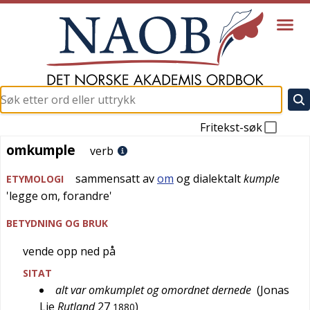
Fritekst-søk
omkumple
omkumple
verb
sammensatt av
om
og
dialektalt
kumple
ETYMOLOGI
'
legge om, forandre
'
BETYDNING OG BRUK
vende opp ned på
SITAT
alt var omkumplet og omordnet dernede
(
Jonas
Lie
Rutland
27
)
1880