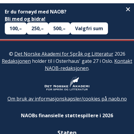
Er du fornøyd med NAOB?
Bli med og bidra!
100,–
250,–
500,–
Valgfri sum
©
Det Norske Akademi for Språk og Litteratur
2026
Redaksjonen
holder til i Osterhaus' gate 27 i Oslo.
Kontakt
NAOB-redaksjonen
.
Om bruk av informasjonskapsler/cookies på naob.no
NAOBs finansielle støttespillere i 2026
Staten