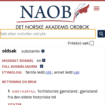
Fritekst-søk
oldsak
oldsak
substantiv
en
MODERAT BOKMÅL
FULL BOKMÅLSNORM
første ledd
old-
; annet ledd
sak
ETYMOLOGI
BETYDNING OG BRUK
1
forhistorisk gjenstand
; gjenstand
ISÆR I FLERTALL
fra den eldste historiske tid
SITATER