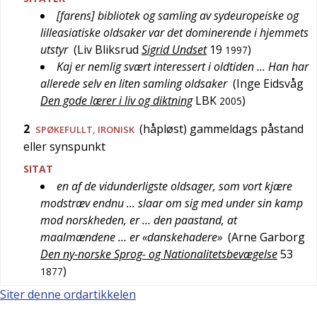
[farens] bibliotek og samling av sydeuropeiske og
lilleasiatiske oldsaker var det dominerende i hjemmets
utstyr
(
Liv Bliksrud
Sigrid Undset
19
)
1997
Kaj er nemlig svært interessert i oldtiden … Han har
allerede selv en liten samling oldsaker
(
Inge Eidsvåg
Den gode lærer i liv og diktning
LBK
)
2005
2
(håpløst) gammeldags påstand
SPØKEFULLT
,
IRONISK
eller synspunkt
SITAT
en af de vidunderligste oldsager, som vort kjære
modstræv endnu … slaar om sig med under sin kamp
mod norskheden, er … den paastand, at
maalmændene … er «danskehadere»
(
Arne Garborg
Den ny-norske Sprog- og Nationalitetsbevægelse
53
)
1877
Siter denne ordartikkelen