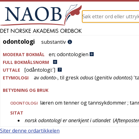
odontologi
odontologi
substantiv
en
;
odontologien
MODERAT BOKMÅL
FULL BOKMÅLSNORM
[odåntologi:´]
UTTALE
av
odonto-
, til
gresk
odous
(genitiv
odontos
) '
t
ETYMOLOGI
BETYDNING OG BRUK
læren om tenner og tannsykdommer
; ta
ODONTOLOGI
SITAT
norsk odontologi er anerkjent i utlandet
(
Aftenposte
Siter denne ordartikkelen