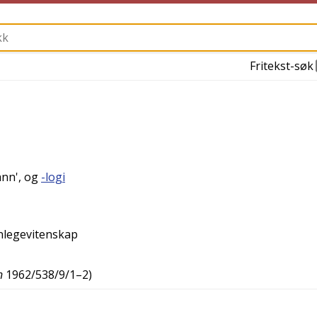
Fritekst-søk
ann
', og
-logi
nnlegevitenskap
n
1962/538/9/1–2
)