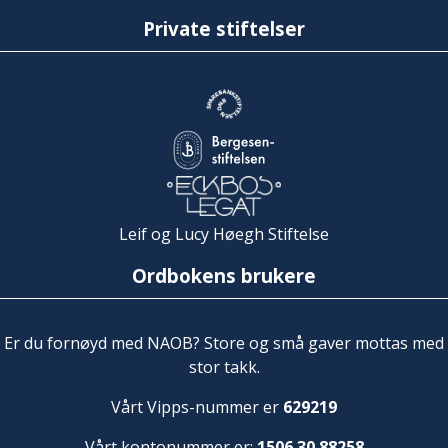
Private stiftelser
Leif og Lucy Høegh Stiftelse
Ordbokens brukere
Er du fornøyd med NAOB? Store og små gaver mottas med
stor takk.
Vårt Vipps-nummer er
629219
Vårt kontonummer er:
1506 30 88258