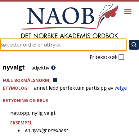
Fritekst-søk
nyvalgt
nyvalgt
adjektiv
FULL BOKMÅLSNORM
annet ledd perfektum partisipp av
velge
ETYMOLOGI
BETYDNING OG BRUK
nettopp, nylig valgt
EKSEMPEL
en nyvalgt president