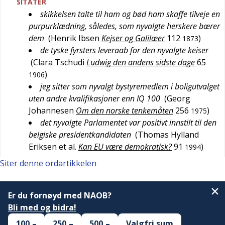
SITATER
skikkelsen talte til ham og bød ham skaffe tilveje en
purpurklædning, således, som nyvalgte herskere bærer
dem
(
Henrik Ibsen
Kejser og Galilæer
112
)
1873
de tyske fyrsters leveraab for den nyvalgte keiser
(
Clara Tschudi
Ludwig den andens sidste dage
65
)
1906
jeg sitter som nyvalgt bystyremedlem i boligutvalget
uten andre kvalifikasjoner enn IQ 100
(
Georg
Johannesen
Om den norske tenkemåten
256
)
1975
det nyvalgte Parlamentet var positivt innstilt til den
belgiske presidentkandidaten
(
Thomas Hylland
Eriksen et al.
Kan EU være demokratisk?
91
)
1994
Siter denne ordartikkelen
Er du fornøyd med NAOB?
Bli med og bidra!
100,–
250,–
500,–
Valgfri sum