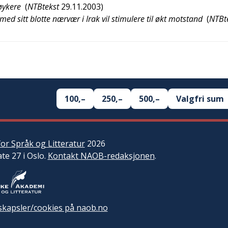
røykere
(
NTBtekst
29.11.2003
)
ed sitt blotte nærvær i Irak vil stimulere til økt motstand
(
NTBt
100,–
250,–
500,–
Valgfri sum
or Språk og Litteratur
2026
ate 27 i Oslo.
Kontakt NAOB-redaksjonen
.
kapsler/cookies på naob.no