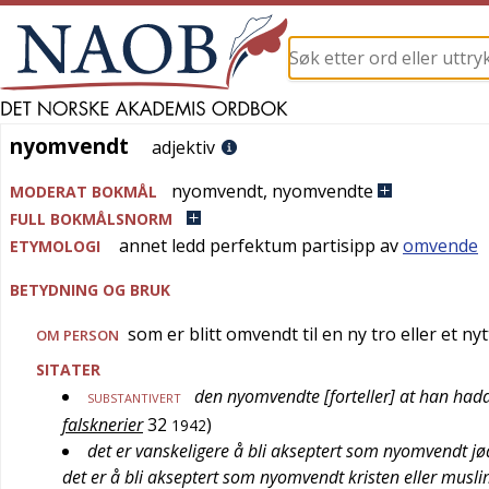
nyomvendt
nyomvendt
adjektiv
nyomvendt
,
nyomvendte
MODERAT BOKMÅL
FULL BOKMÅLSNORM
annet ledd perfektum partisipp av
omvende
ETYMOLOGI
BETYDNING OG BRUK
som er blitt omvendt til en ny tro eller et ny
OM PERSON
SITATER
den nyomvendte [forteller] at han hadd
SUBSTANTIVERT
falsknerier
32
)
1942
det er vanskeligere å bli akseptert som nyomvendt jød
det er å bli akseptert som nyomvendt kristen eller musl