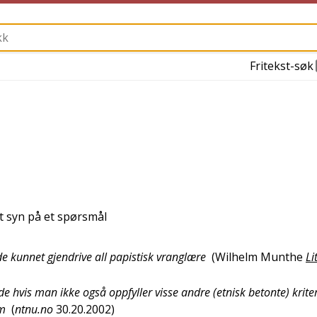
Fritekst-søk
tt syn på et spørsmål
e kunnet gjendrive all papistisk vranglære
(
Wilhelm Munthe
Li
e hvis man ikke også oppfyller visse andre (etnisk betonte) kriter
im
(
ntnu.no
30.20.2002
)