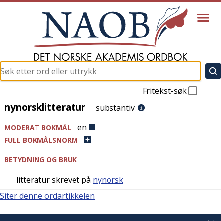
Fritekst-søk
nynorsklitteratur
nynorsklitteratur
substantiv
en
MODERAT BOKMÅL
FULL BOKMÅLSNORM
BETYDNING OG BRUK
litteratur skrevet på
nynorsk
Siter denne ordartikkelen