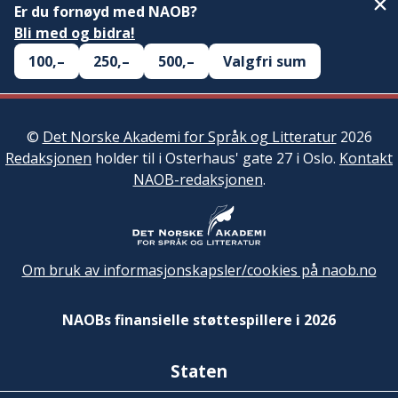
Er du fornøyd med NAOB?
Bli med og bidra!
100,–
250,–
500,–
Valgfri sum
©
Det Norske Akademi for Språk og Litteratur
2026
Redaksjonen
holder til i Osterhaus' gate 27 i Oslo.
Kontakt
NAOB-redaksjonen
.
Om bruk av informasjonskapsler/cookies på naob.no
NAOBs finansielle støttespillere i 2026
Staten