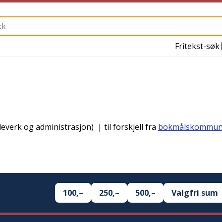
Fritekst-søk
koleverk og administrasjon)
| til forskjell fra
bokmålskommu
100,–
250,–
500,–
Valgfri sum