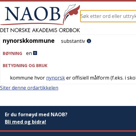
nynorskkommune
nynorskkommune
substantiv
en
BØYNING
BETYDNING OG BRUK
kommune hvor
nynorsk
er offisiell målform (f.eks. i s
Siter denne ordartikkelen
Er du fornøyd med NAOB?
Bli med og bidra!