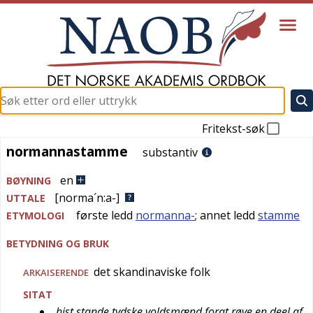
Fritekst-søk
normannastamme
normannastamme
substantiv
en
BØYNING
[norma´n:a-]
UTTALE
første ledd
normanna-
; annet ledd
stamme
ETYMOLOGI
BETYDNING OG BRUK
det skandinaviske folk
ARKAISERENDE
SITAT
hist stande tydske voldsmænd forat røve en deel af