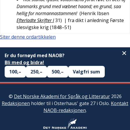
Danmarks grund med væbnet haand; en grund, saa
hellig for normannastammen!
(
Henrik Ibsen
Efterladte Skrifter I
31
)
| fra dikt i anledning Første
slesvigske krig (1848–51)
Siter denne ordartikkelen
Er du fornøyd med NAOB?
Bli med og bidra!
100,–
250,–
500,–
Valgfri sum
©
Det Norske Akademi for Språk og Litteratur
2026
Redaksjonen
holder til i Osterhaus' gate 27 i Oslo.
Kontakt
NAOB-redaksjonen
.