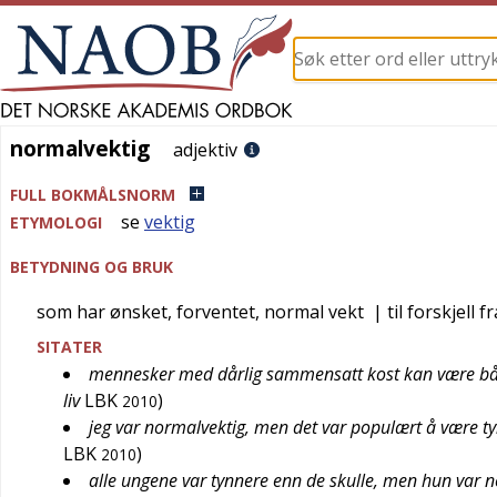
normalvektig
normalvektig
adjektiv
FULL BOKMÅLSNORM
se
vektig
ETYMOLOGI
BETYDNING OG BRUK
som har ønsket, forventet, normal vekt
| til forskjell f
SITATER
mennesker med dårlig sammensatt kost kan være båd
liv
LBK
)
2010
jeg var normalvektig, men det var populært å være t
LBK
)
2010
alle ungene var tynnere enn de skulle, men hun var 