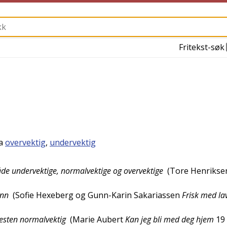
Fritekst-søk
ra
overvektig
,
undervektig
e undervektige, normalvektige og overvektige
(
Tore Henrikse
ynn
(
Sofie Hexeberg og Gunn-Karin Sakariassen
Frisk med la
nesten normalvektig
(
Marie Aubert
Kan jeg bli med deg hjem
19