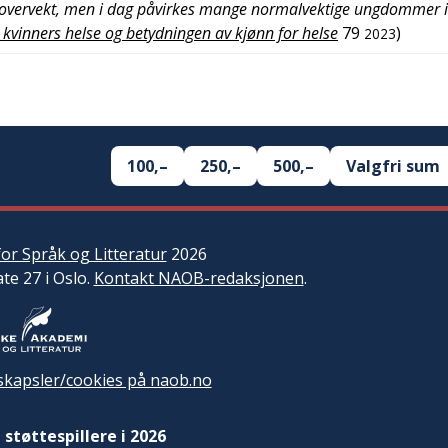
til overvekt, men i dag påvirkes mange normalvektige ungdommer i
 kvinners helse og betydningen av kjønn for helse
79
)
2023
100,–
250,–
500,–
Valgfri sum
or Språk og Litteratur
2026
ate 27 i Oslo.
Kontakt NAOB-redaksjonen
.
kapsler/cookies på naob.no
 støttespillere i 2026