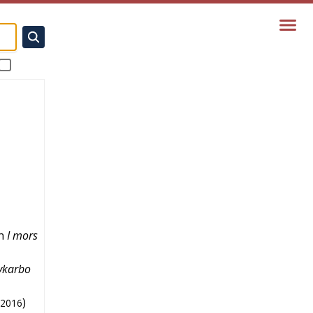
n
I mors
vkarbo
)
2016