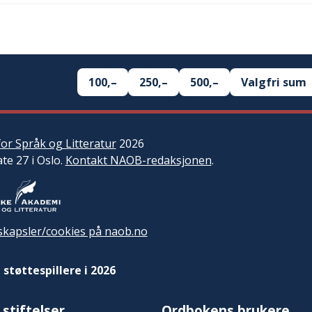
100,–
250,–
500,–
Valgfri sum
or Språk og Litteratur
2026
ate 27 i Oslo.
Kontakt NAOB-redaksjonen
.
kapsler/cookies på naob.no
 støttespillere i 2026
 stiftelser
Ordbokens brukere