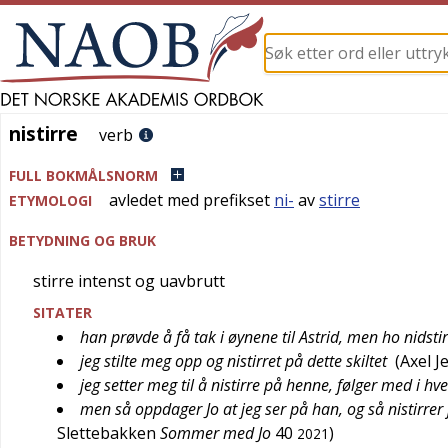
nistirre
nistirre
verb
FULL BOKMÅLSNORM
avledet med prefikset
ni-
av
stirre
ETYMOLOGI
BETYDNING OG BRUK
stirre intenst og uavbrutt
SITATER
han prøvde å få tak i øynene til Astrid, men ho nidst
jeg stilte meg opp og nistirret på dette skiltet
(
Axel J
jeg setter meg til å nistirre på henne, følger med i hv
men så oppdager Jo at jeg ser på han, og så nistirrer
Slettebakken
Sommer med Jo
40
)
2021