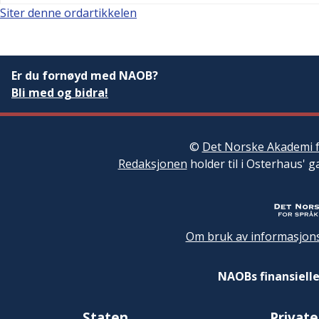
Siter denne ordartikkelen
Er du fornøyd med NAOB?
Bli med og bidra!
©
Det Norske Akademi f
Redaksjonen
holder til i Osterhaus' g
Om bruk av informasjons
NAOBs finansielle
Staten
Private