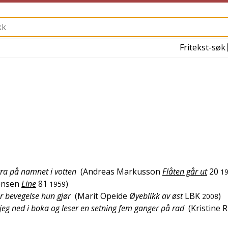
Fritekst-søk
irra på namnet i votten
(
Andreas Markusson
Flåten går ut
20
1
ensen
Line
81
)
1959
er bevegelse hun gjør
(
Marit Opeide
Øyeblikk av øst
LBK
)
2008
 jeg ned i boka og leser en setning fem ganger på rad
(
Kristine R