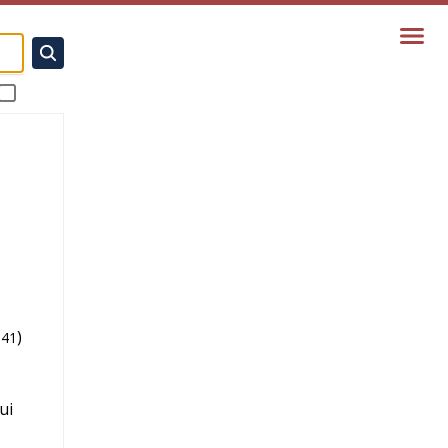
)
941
ui